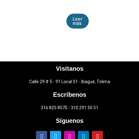
Leer
más
Visítanos
Calle 29 # 5 - 91 Local 01 - Ibagué, Tolima
Escríbenos
316 825 8570 - 310 291 50 51
Síguenos
F
T
I
L
Y
a
w
n
i
o