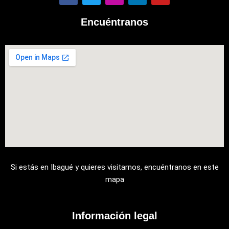
c
i
s
n
u
e
t
t
k
t
Encuéntranos
b
t
a
e
u
o
e
g
d
b
o
r
r
i
e
k
a
n
m
Si estás en Ibagué y quieres visitarnos, encuéntranos en este
mapa
Información legal