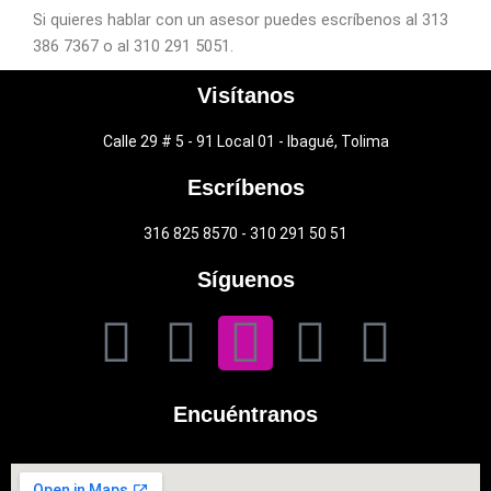
Si quieres hablar con un asesor puedes escríbenos al 313
386 7367 o al 310 291 5051.
Visítanos
Calle 29 # 5 - 91 Local 01 - Ibagué, Tolima
Escríbenos
316 825 8570 - 310 291 50 51
Síguenos
F
T
I
L
Y
a
w
n
i
o
Encuéntranos
c
i
s
n
u