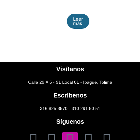
Leer
más
Visítanos
Calle 29 # 5 - 91 Local 01 - Ibagué, Tolima
Escríbenos
316 825 8570 - 310 291 50 51
Síguenos
F
T
I
L
Y