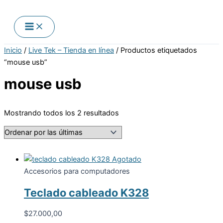
Ir
Sorted
al
by
contenido
latest
Inicio
/
Live Tek – Tienda en línea
/ Productos etiquetados
“mouse usb”
mouse usb
Mostrando todos los 2 resultados
Agotado
Accesorios para computadores
Teclado cableado K328
$
27.000,00