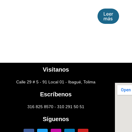
Leer
más
Visítanos
Calle 29 # 5 - 91 Local 01 - Ibagué, Tolima
Escríbenos
316 825 8570 - 310 291 50 51
Síguenos
F
T
I
L
Y