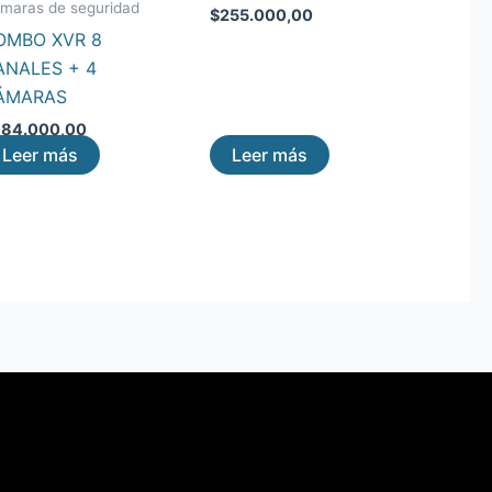
maras de seguridad
$
255.000,00
OMBO XVR 8
ANALES + 4
ÁMARAS
84.000,00
Leer más
Leer más