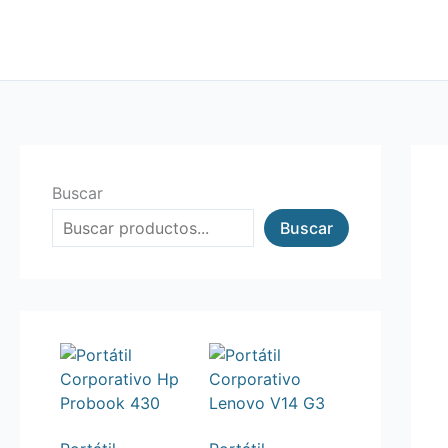
Ir
al
contenido
Buscar
Buscar