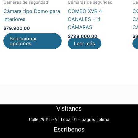
Cámaras de seguridad
Cámaras de seguridad
Cá
variantes.
Cámara tipo Domo para
COMBO XVR 4
C
Las
Interiores
CANALES + 4
C
opciones
CÁMARAS
C
$
79.900,00
se
$
798.000,00
$
8
Seleccionar
pueden
opciones
Leer más
elegir
en
la
página
de
producto
Visítanos
Calle 29 # 5 - 91 Local 01 - Ibagué, Tolima
Escríbenos