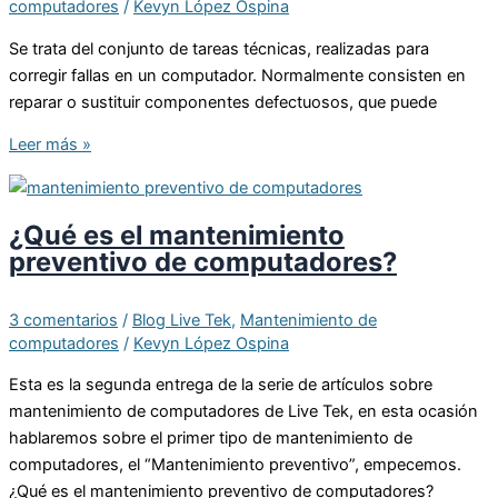
computadores
/
Kevyn López Ospina
Se trata del conjunto de tareas técnicas, realizadas para
corregir fallas en un computador. Normalmente consisten en
reparar o sustituir componentes defectuosos, que puede
Leer más »
¿Qué es el mantenimiento
preventivo de computadores?
3 comentarios
/
Blog Live Tek
,
Mantenimiento de
computadores
/
Kevyn López Ospina
Esta es la segunda entrega de la serie de artículos sobre
mantenimiento de computadores de Live Tek, en esta ocasión
hablaremos sobre el primer tipo de mantenimiento de
computadores, el “Mantenimiento preventivo”, empecemos.
¿Qué es el mantenimiento preventivo de computadores?