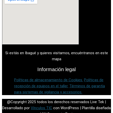
Si estás en Ibagué y quieres visitarnos, encuéntranos en este
mapa
Información legal
Políticas de almacenamiento de Cookies.
Políticas de
recepción de equipos en el taller.
Términos de garantía
para sistemas de vigilancia y accesorios.
@Copyright 2025 todos los derechos reservados Live Tek |
Desarrollado por
Vínculos TIC
con WordPress | Plantilla diseñada