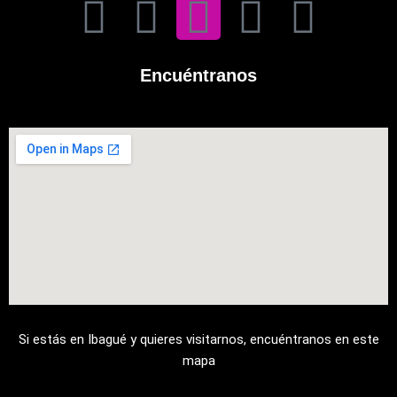
F
T
I
L
Y
a
w
n
i
o
Encuéntranos
c
i
s
n
u
e
t
t
k
t
b
t
a
e
u
o
e
g
d
b
o
r
r
i
e
k
a
n
Si estás en Ibagué y quieres visitarnos, encuéntranos en este
m
mapa