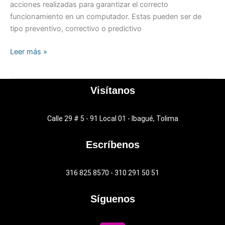
acciones realizadas para garantizar el correcto
funcionamiento en un computador. Estas pueden ser de
tipo preventivo, correctivo o predictivo
Leer más »
Visítanos
Calle 29 # 5 - 91 Local 01 - Ibagué, Tolima
Escríbenos
316 825 8570 - 310 291 50 51
Síguenos