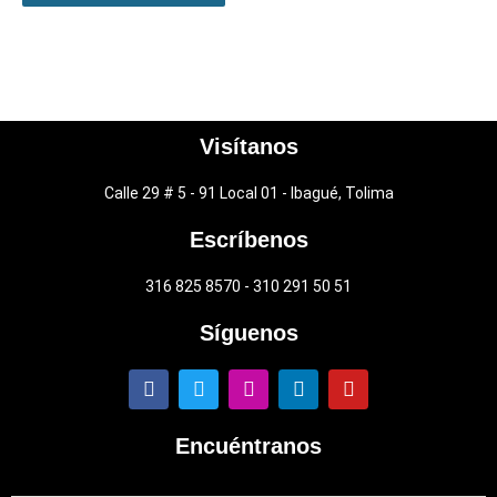
Visítanos
Calle 29 # 5 - 91 Local 01 - Ibagué, Tolima
Escríbenos
316 825 8570 - 310 291 50 51
Síguenos
F
T
I
L
Y
a
w
n
i
o
c
i
s
n
u
e
t
t
k
t
Encuéntranos
b
t
a
e
u
o
e
g
d
b