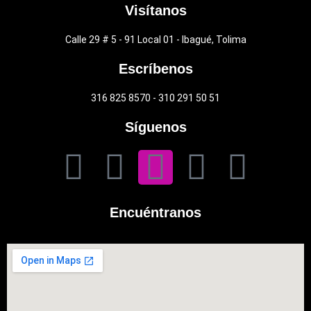
Visítanos
Calle 29 # 5 - 91 Local 01 - Ibagué, Tolima
Escríbenos
316 825 8570 - 310 291 50 51
Síguenos
F
T
I
L
Y
a
w
n
i
o
Encuéntranos
c
i
s
n
u
e
t
t
k
t
b
t
a
e
u