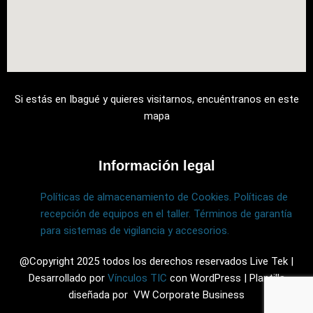
o
e
g
d
b
o
r
r
i
e
k
a
n
Si estás en Ibagué y quieres visitarnos, encuéntranos en este
mapa
m
Información legal
Políticas de almacenamiento de Cookies.
Políticas de
recepción de equipos en el taller.
Términos de garantía
para sistemas de vigilancia y accesorios.
@Copyright 2025 todos los derechos reservados Live Tek |
Desarrollado por
Vínculos TIC
con WordPress | Plantilla
diseñada por VW Corporate Business